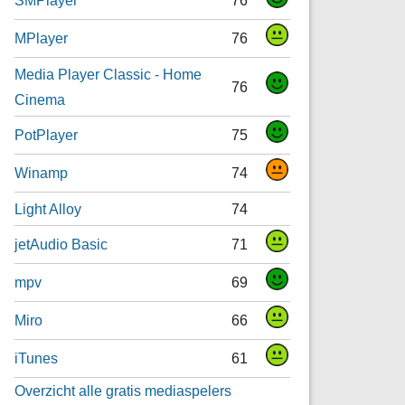
MPlayer
76
Media Player Classic - Home
76
Cinema
PotPlayer
75
Winamp
74
Light Alloy
74
jetAudio Basic
71
mpv
69
Miro
66
iTunes
61
Overzicht alle gratis mediaspelers