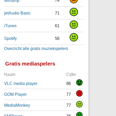
Winamp
74
jetAudio Basic
71
iTunes
61
Spotify
56
Overzicht alle gratis muziekspelers
Gratis mediaspelers
Naam
Cijfer
VLC media player
86
GOM Player
77
MediaMonkey
77
SMPlayer
76