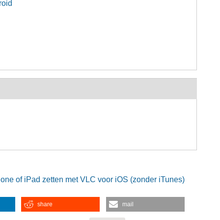
roid
hone of iPad zetten met VLC voor iOS (zonder iTunes)
share
mail