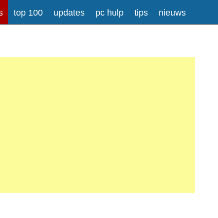
s
top 100
updates
pc hulp
tips
nieuws
rong>
Meer informatie over tekstopmaak
iladressen worden automatisch naar links omgezet.
atisch gesplitst.