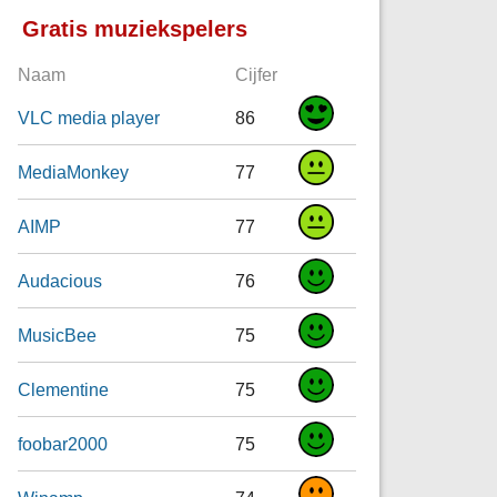
Gratis muziekspelers
Naam
Cijfer
VLC media player
86
MediaMonkey
77
AIMP
77
Audacious
76
MusicBee
75
Clementine
75
foobar2000
75