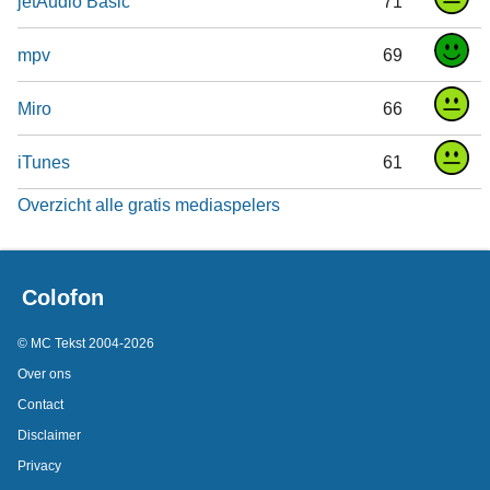
jetAudio Basic
71
mpv
69
Miro
66
iTunes
61
Overzicht alle gratis mediaspelers
Colofon
© MC Tekst 2004-2026
Over ons
Contact
Disclaimer
Privacy