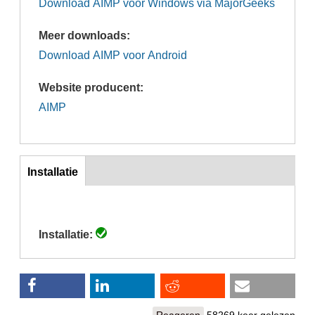
Download AIMP voor Windows via MajorGeeks
Meer downloads:
Download AIMP voor Android
Website producent:
AIMP
inst
Installatie
(actieve
tabblad)
Installatie:
Reageren
58269 keer gelezen