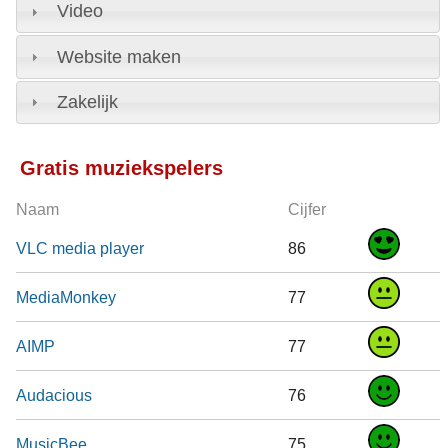
Video
Website maken
Zakelijk
Gratis muziekspelers
Naam
Cijfer
VLC media player
86
MediaMonkey
77
AIMP
77
Audacious
76
MusicBee
75