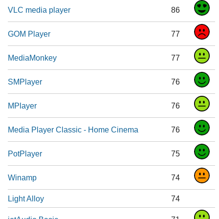
VLC media player
86
GOM Player
77
MediaMonkey
77
SMPlayer
76
MPlayer
76
Media Player Classic - Home Cinema
76
PotPlayer
75
Winamp
74
Light Alloy
74