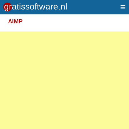
≡
Meer informatie over tekstopmaak
AIMP
Toegelaten HTML-tags: <em> <strong> <br>
<p>
Adressen van webpagina's en e-mailadressen
worden automatisch naar links omgezet.
Regels en paragrafen worden automatisch
gesplitst.