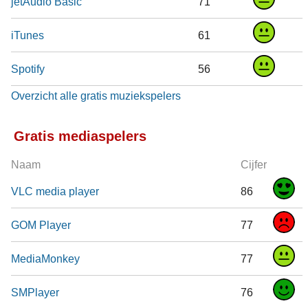
jetAudio Basic
71
iTunes
61
Spotify
56
Overzicht alle gratis muziekspelers
Gratis mediaspelers
Naam
Cijfer
VLC media player
86
GOM Player
77
MediaMonkey
77
SMPlayer
76