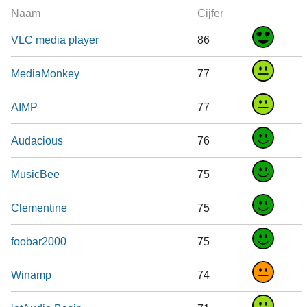
Naam
Cijfer
VLC media player
86
MediaMonkey
77
AIMP
77
Audacious
76
MusicBee
75
Clementine
75
foobar2000
75
Winamp
74