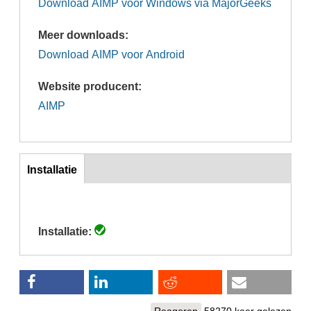
Download AIMP voor Windows via MajorGeeks
Meer downloads:
Download AIMP voor Android
Website producent:
AIMP
inst
Installatie
(actieve
tabblad)
Installatie:
Reageren
58270 keer gelezen