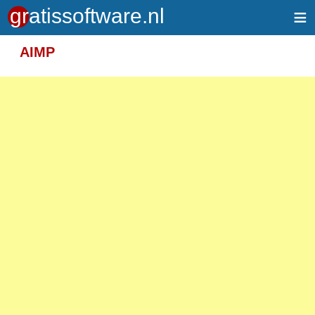
≡
Meer informatie over tekstopmaak
AIMP
Toegelaten HTML-tags: <em> <strong> <br>
<p>
Adressen van webpagina's en e-mailadressen
worden automatisch naar links omgezet.
Regels en paragrafen worden automatisch
gesplitst.