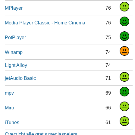
MPlayer
76
Media Player Classic - Home Cinema
76
PotPlayer
75
Winamp
74
Light Alloy
74
jetAudio Basic
71
mpv
69
Miro
66
iTunes
61
Overzicht alle gratis mediaspelers