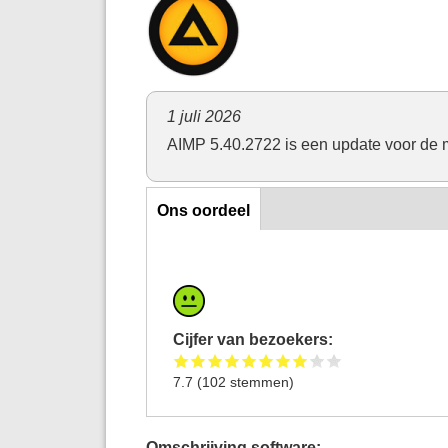
1 juli 2026
AIMP 5.40.2722 is een update voor de 
Horizontal Tabs
Ons oordeel
Cijfer van bezoekers:
7.7
(
102
stemmen)
Omschrijving software: