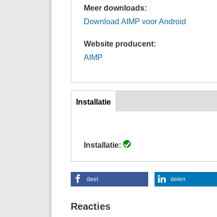
Meer downloads:
Download AIMP voor Android
Website producent:
AIMP
inst
Installatie
(actieve
tabblad)
Installatie:
deel
delen
Reacties