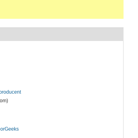
producent
rom)
jorGeeks