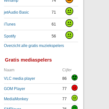
Winamp
74
jetAudio Basic
71
iTunes
61
Spotify
56
Overzicht alle gratis muziekspelers
Gratis mediaspelers
Naam
Cijfer
VLC media player
86
GOM Player
77
MediaMonkey
77
SMPlayer
76