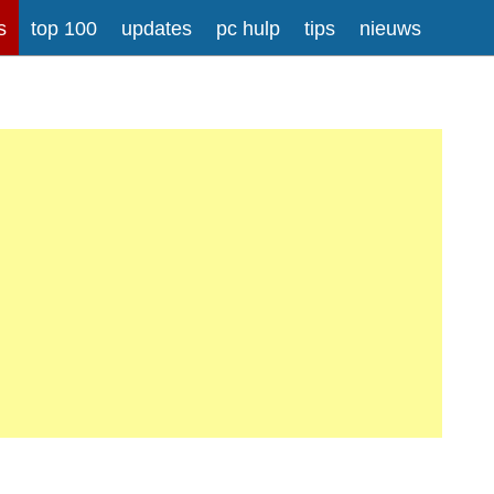
s
top 100
updates
pc hulp
tips
nieuws
rong>
Meer informatie over tekstopmaak
iladressen worden automatisch naar links omgezet.
atisch gesplitst.