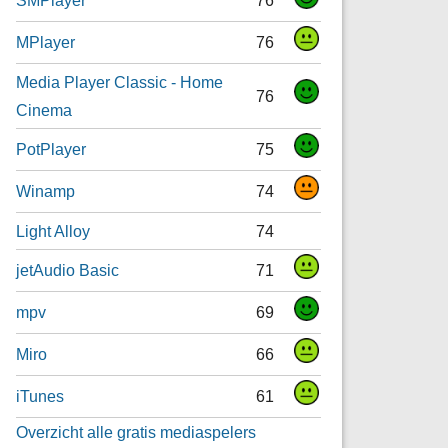
MPlayer
76
Media Player Classic - Home
76
Cinema
PotPlayer
75
Winamp
74
Light Alloy
74
jetAudio Basic
71
mpv
69
Miro
66
iTunes
61
Overzicht alle gratis mediaspelers