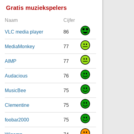
Gratis muziekspelers
Naam
Cijfer
VLC media player
86
MediaMonkey
77
AIMP
77
Audacious
76
MusicBee
75
Clementine
75
foobar2000
75