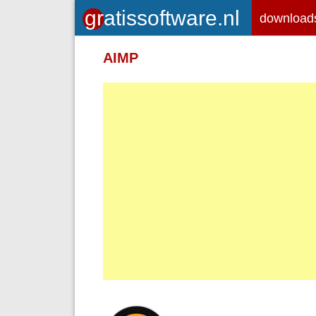
download
Toegelaten HTML-tags: <em> <st
AIMP
<br> <p>
Adressen van webpagina's en e-ma
Regels en paragrafen worden autom