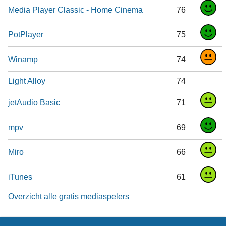
Media Player Classic - Home Cinema
76
PotPlayer
75
Winamp
74
Light Alloy
74
jetAudio Basic
71
mpv
69
Miro
66
iTunes
61
Overzicht alle gratis mediaspelers