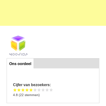
Horizontal Tabs
Ons oordeel
Cijfer van bezoekers:
4.8
(
22
stemmen)