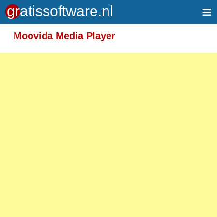
≡
Meer informatie over tekstopmaak
Moovida Media Player
Toegelaten HTML-tags: <em> <strong> <br>
<p>
Adressen van webpagina's en e-mailadressen
worden automatisch naar links omgezet.
Regels en paragrafen worden automatisch
gesplitst.