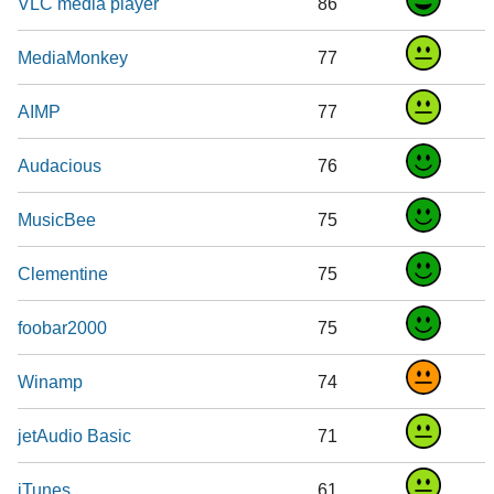
VLC media player
86
MediaMonkey
77
AIMP
77
Audacious
76
MusicBee
75
Clementine
75
foobar2000
75
Winamp
74
jetAudio Basic
71
iTunes
61