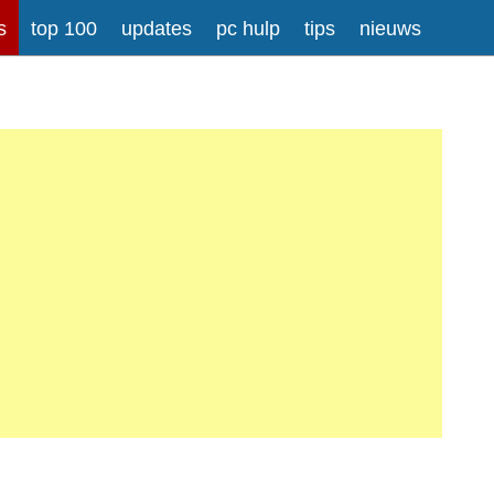
s
top 100
updates
pc hulp
tips
nieuws
rong>
Meer informatie over tekstopmaak
iladressen worden automatisch naar links omgezet.
atisch gesplitst.