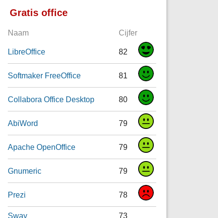
Gratis office
Naam
Cijfer
LibreOffice
82
Softmaker FreeOffice
81
Collabora Office Desktop
80
AbiWord
79
Apache OpenOffice
79
Gnumeric
79
Prezi
78
Sway
73