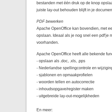
bestanden met één druk op de knop opslaan
juiste lay-out behouden blijft in je documen
PDF bewerken
Apache OpenOffice kan bovendien, met ee
opslaan. Ideaal als je nog snel een pdf'je 
voorhanden.
Apache OpenOffice heeft alle bekende functi
- opslaan als .doc, .xls, .pps
- Nederlandse spellingcontrole en wijzigi
- sjablonen en opmaakprofielen
- woorden tellen en autocorrectie
- inhoudsopgave/register maken
- uitgebreide lay-out-mogelijkheden
En meer: