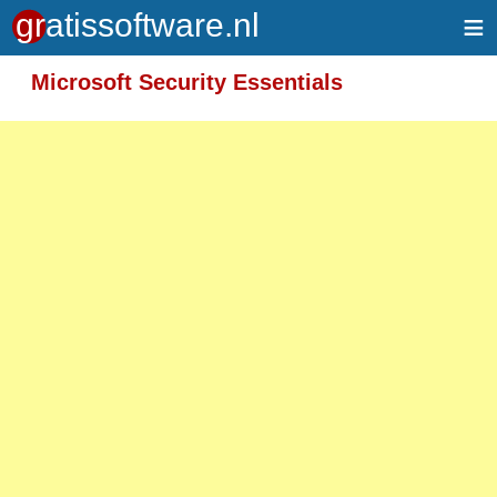
≡
Meer informatie over tekstopmaak
Microsoft Security Essentials
Toegelaten HTML-tags: <em> <strong> <br>
<p>
Adressen van webpagina's en e-mailadressen
worden automatisch naar links omgezet.
Regels en paragrafen worden automatisch
gesplitst.