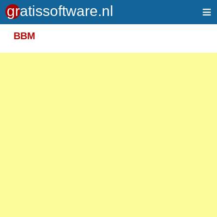
≡
Meer informatie over tekstopmaak
BBM
Toegelaten HTML-tags: <em> <strong> <br>
<p>
Adressen van webpagina's en e-mailadressen
worden automatisch naar links omgezet.
Regels en paragrafen worden automatisch
gesplitst.