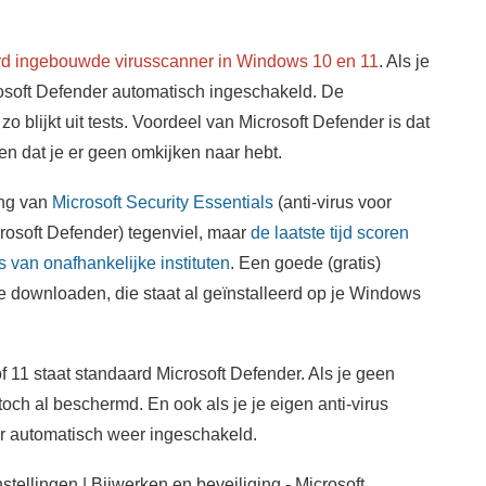
rd ingebouwde virusscanner in Windows 10 en 11
. Als je
rosoft Defender automatisch ingeschakeld. De
o blijkt uit tests. Voordeel van Microsoft Defender is dat
en dat je er geen omkijken naar hebt.
ing van
Microsoft Security Essentials
(anti-virus voor
osoft Defender) tegenviel, maar
de laatste tijd scoren
s van onafhankelijke instituten
. Een goede (gratis)
te downloaden, die staat al geïnstalleerd op je Windows
11 staat standaard Microsoft Defender. Als je geen
toch al beschermd. En ook als je je eigen anti-virus
er automatisch weer ingeschakeld.
nstellingen | Bijwerken en beveiliging - Microsoft