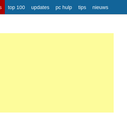
s
top 100
updates
pc hulp
tips
nieuws
rong>
Meer informatie over tekstopmaak
iladressen worden automatisch naar links omgezet.
atisch gesplitst.