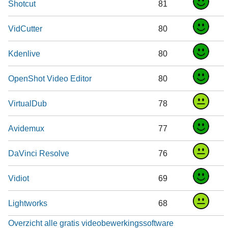
Shotcut
81
VidCutter
80
Kdenlive
80
OpenShot Video Editor
80
VirtualDub
78
Avidemux
77
DaVinci Resolve
76
Vidiot
69
Lightworks
68
Overzicht alle gratis videobewerkingssoftware