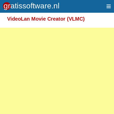
≡
Meer informatie over tekstopmaak
VideoLan Movie Creator (VLMC)
Toegelaten HTML-tags: <em> <strong> <br>
<p>
Adressen van webpagina's en e-mailadressen
worden automatisch naar links omgezet.
Regels en paragrafen worden automatisch
gesplitst.