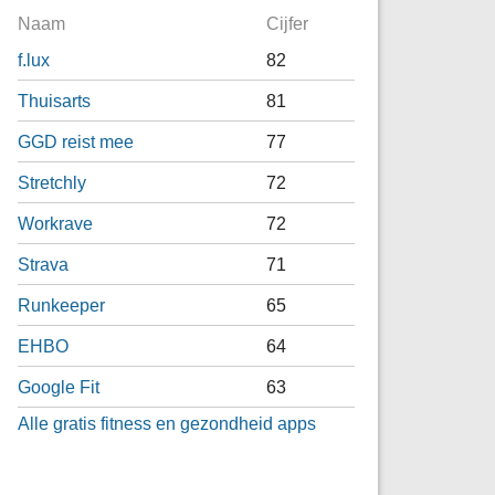
Naam
Cijfer
f.lux
82
Thuisarts
81
GGD reist mee
77
Stretchly
72
Workrave
72
Strava
71
Runkeeper
65
EHBO
64
Google Fit
63
Alle gratis fitness en gezondheid apps