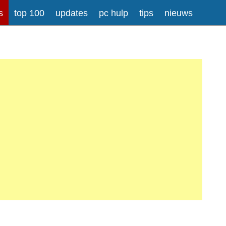
s
top 100
updates
pc hulp
tips
nieuws
rong>
Meer informatie over tekstopmaak
iladressen worden automatisch naar links omgezet.
atisch gesplitst.