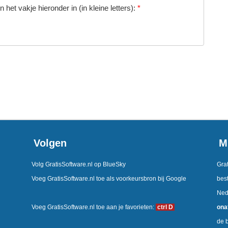
 het vakje hieronder in (in kleine letters):
*
Volgen
M
Volg GratisSoftware.nl op BlueSky
Grat
Voeg GratisSoftware.nl toe als voorkeursbron bij Google
best
Ned
Voeg GratisSoftware.nl toe aan je favorieten:
ctrl D
ona
de b