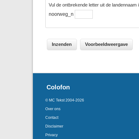
Vul de ontbrekende letter uit de landennaam in
noorweg_n
Colofon
© MC Tekst 2004-2026
Over ons
Contact
Disclaimer
Privacy