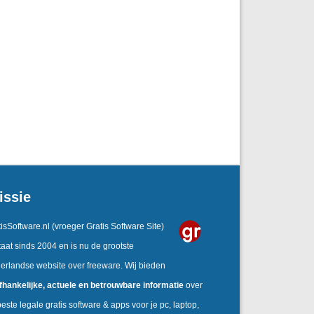
issie
isSoftware.nl
(vroeger Gratis Software Site)
aat sinds 2004 en is nu de grootste
erlandse website over freeware. Wij bieden
fhankelijke, actuele en betrouwbare informatie
over
este legale gratis software & apps voor je pc, laptop,