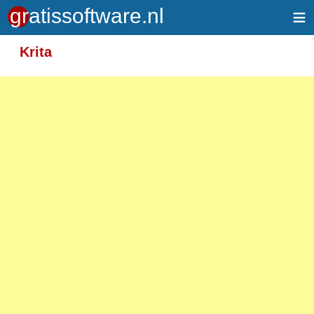
≡
Meer informatie over tekstopmaak
Krita
Toegelaten HTML-tags: <em> <strong> <br>
<p>
Adressen van webpagina's en e-mailadressen
worden automatisch naar links omgezet.
Regels en paragrafen worden automatisch
gesplitst.