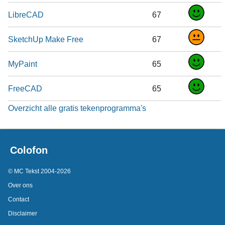
LibreCAD
67
SketchUp Make Free
67
MyPaint
65
FreeCAD
65
Overzicht alle gratis tekenprogramma's
Colofon
© MC Tekst 2004-2026
Over ons
Contact
Disclaimer