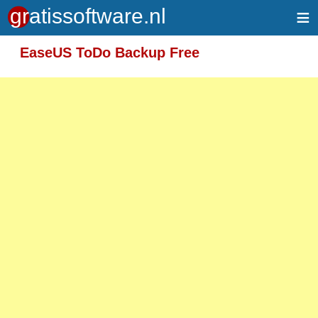
≡
Meer informatie over tekstopmaak
EaseUS ToDo Backup Free
Toegelaten HTML-tags: <em> <strong> <br>
<p>
Adressen van webpagina's en e-mailadressen
worden automatisch naar links omgezet.
Regels en paragrafen worden automatisch
gesplitst.