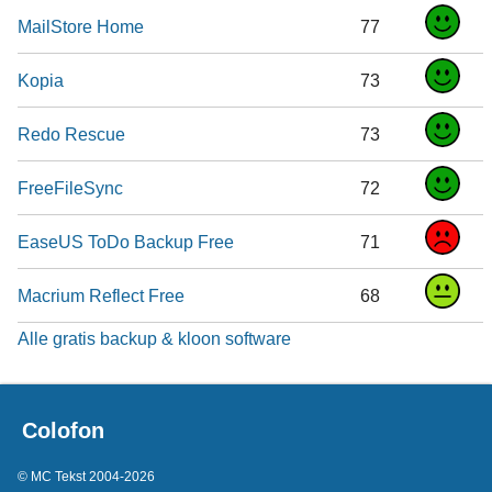
MailStore Home
77
Kopia
73
Redo Rescue
73
FreeFileSync
72
EaseUS ToDo Backup Free
71
Macrium Reflect Free
68
Alle gratis backup & kloon software
Colofon
© MC Tekst 2004-2026