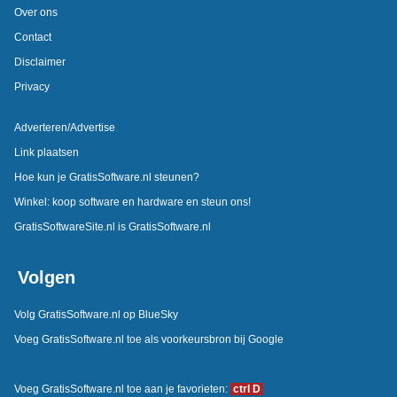
Over ons
Contact
Disclaimer
Privacy
Adverteren/Advertise
Link plaatsen
Hoe kun je GratisSoftware.nl steunen?
Winkel: koop software en hardware en steun ons!
GratisSoftwareSite.nl is GratisSoftware.nl
Volgen
Volg GratisSoftware.nl op BlueSky
Voeg GratisSoftware.nl toe als voorkeursbron bij Google
Voeg GratisSoftware.nl toe aan je favorieten:
ctrl D