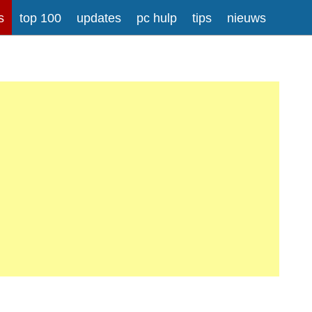
s
top 100
updates
pc hulp
tips
nieuws
rong>
Meer informatie over tekstopmaak
iladressen worden automatisch naar links omgezet.
atisch gesplitst.