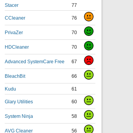
Stacer
77
CCleaner
76
PrivaZer
70
HDCleaner
70
Advanced SystemCare Free
67
BleachBit
66
Kudu
61
Glary Utilities
60
System Ninja
58
AVG Cleaner
56