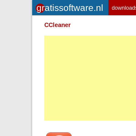
download
Toegelaten HTML-tags: <em> <st
CCleaner
<br> <p>
Adressen van webpagina's en e-ma
Regels en paragrafen worden autom