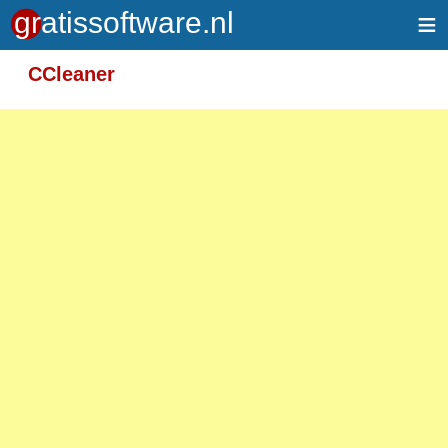
≡
Meer informatie over tekstopmaak
CCleaner
Toegelaten HTML-tags: <em> <strong> <br>
<p>
Adressen van webpagina's en e-mailadressen
worden automatisch naar links omgezet.
Regels en paragrafen worden automatisch
gesplitst.