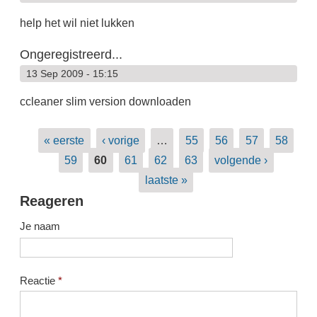
help het wil niet lukken
Ongeregistreerd...
13 Sep 2009 - 15:15
ccleaner slim version downloaden
Pagina's
« eerste
‹ vorige
…
55
56
57
58
59
60
61
62
63
volgende ›
laatste »
Reageren
Je naam
Reactie
*