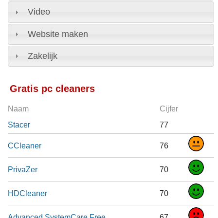
Video
Website maken
Zakelijk
Gratis pc cleaners
Naam
Cijfer
Stacer
77
CCleaner
76
PrivaZer
70
HDCleaner
70
Advanced SystemCare Free
67