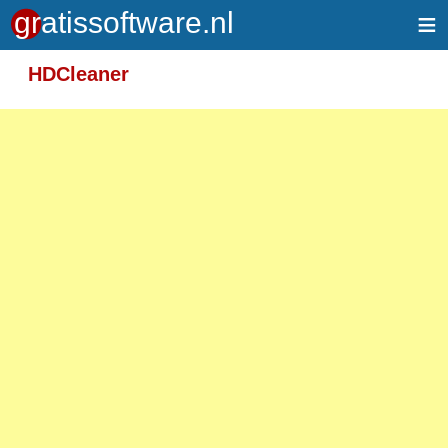
≡
Meer informatie over tekstopmaak
HDCleaner
Toegelaten HTML-tags: <em> <strong> <br>
<p>
Adressen van webpagina's en e-mailadressen
worden automatisch naar links omgezet.
Regels en paragrafen worden automatisch
gesplitst.