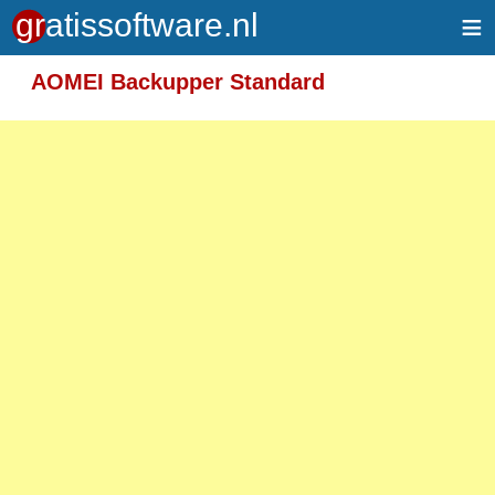
≡
Meer informatie over tekstopmaak
AOMEI Backupper Standard
Toegelaten HTML-tags: <em> <strong> <br>
<p>
Adressen van webpagina's en e-mailadressen
worden automatisch naar links omgezet.
Regels en paragrafen worden automatisch
gesplitst.