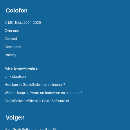
Colofon
© MC Tekst 2004-2026
Over ons
Contact
Disclaimer
Privacy
Adverteren/Advertise
Link plaatsen
Hoe kun je GratisSoftware.nl steunen?
Winkel: koop software en hardware en steun ons!
GratisSoftwareSite.nl is GratisSoftware.nl
Volgen
Volg GratisSoftware.nl op BlueSky