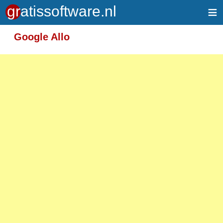
≡
Meer informatie over tekstopmaak
Google Allo
Toegelaten HTML-tags: <em> <strong> <br>
<p>
Adressen van webpagina's en e-mailadressen
worden automatisch naar links omgezet.
Regels en paragrafen worden automatisch
gesplitst.