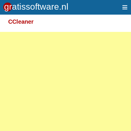
≡
Meer informatie over tekstopmaak
CCleaner
Toegelaten HTML-tags: <em> <strong> <br>
<p>
Adressen van webpagina's en e-mailadressen
worden automatisch naar links omgezet.
Regels en paragrafen worden automatisch
gesplitst.