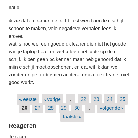
hallo,
ik zie dat c cleaner niet echt juist werkt om de c schijf
schoon te maken, vele negatieve verhalen lees ik
erover.
wat is nou wel een goede c cleaner die niet het goede
van je laptop haalt en wel alleen het foute op de c
schijf. ik ben geen pc kenner, maar heb gehoord dat ik
mijn c schijf moet opschonen, en dat wil ik dan wel
zonder enige problemen achteraf omdat de cleaner niet
goed werkt.
Pagina's
« eerste
‹ vorige
…
22
23
24
25
26
27
28
29
30
…
volgende ›
laatste »
Reageren
Je naam