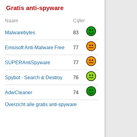
Gratis anti-spyware
Naam
Cijfer
Malwarebytes
83
Emsisoft Anti-Malware Free
77
SUPERAntiSpyware
77
Spybot - Search & Destroy
76
AdwCleaner
74
Overzicht alle gratis anti-spyware