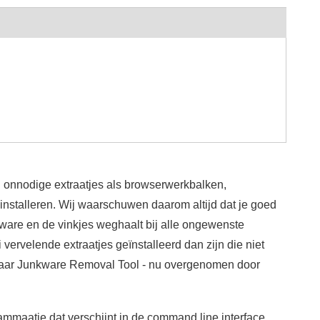
g onnodige extraatjes als browserwerkbalken,
nstalleren. Wij waarschuwen daarom altijd dat je goed
ftware en de vinkjes weghaalt bij alle ongewenste
 vervelende extraatjes geïnstalleerd dan zijn die niet
s waar Junkware Removal Tool - nu overgenomen door
mmaatje dat verschijnt in de command line interface