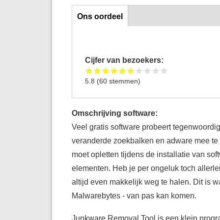
Ons oordeel
Ons oordeel
Cijfer van bezoekers:
5.8
(
60
stemmen)
Omschrijving software:
Veel gratis software probeert tegenwoordi
veranderde zoekbalken en adware mee te i
moet opletten tijdens de installatie van so
elementen. Heb je per ongeluk toch allerlei
altijd even makkelijk weg te halen. Dit i
Malwarebytes - van pas kan komen.
Junkware Removal Tool is een klein progra