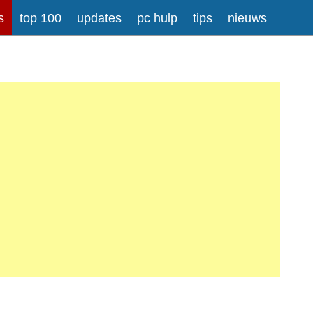
s
top 100
updates
pc hulp
tips
nieuws
rong>
Meer informatie over tekstopmaak
iladressen worden automatisch naar links omgezet.
atisch gesplitst.