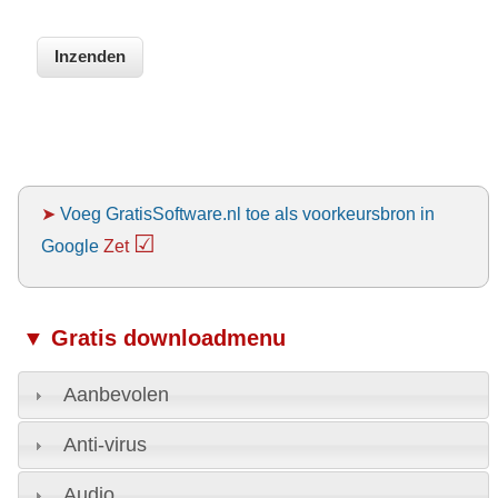
➤
Voeg GratisSoftware.nl toe als voorkeursbron in
☑
Google
Zet
▼ Gratis downloadmenu
Aanbevolen
Anti-virus
Audio