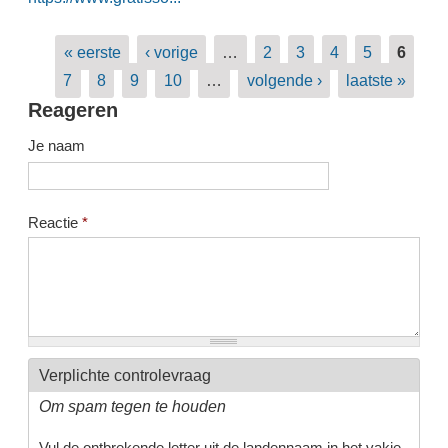
Pagina's
« eerste
‹ vorige
…
2
3
4
5
6
7
8
9
10
…
volgende ›
laatste »
Reageren
Je naam
Reactie
*
Verplichte controlevraag
Om spam tegen te houden
Vul de ontbrekende letter uit de landennaam in het vakje