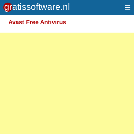
≡
Meer informatie over tekstopmaak
Avast Free Antivirus
Toegelaten HTML-tags: <em> <strong> <br>
<p>
Adressen van webpagina's en e-mailadressen
worden automatisch naar links omgezet.
Regels en paragrafen worden automatisch
gesplitst.