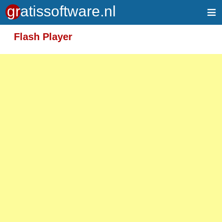
≡
Meer informatie over tekstopmaak
Flash Player
Toegelaten HTML-tags: <em> <strong> <br>
<p>
Adressen van webpagina's en e-mailadressen
worden automatisch naar links omgezet.
Regels en paragrafen worden automatisch
gesplitst.