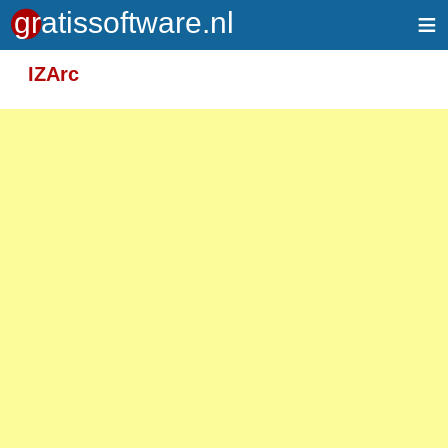
≡
Meer informatie over tekstopmaak
IZArc
Toegelaten HTML-tags: <em> <strong> <br>
<p>
Adressen van webpagina's en e-mailadressen
worden automatisch naar links omgezet.
Regels en paragrafen worden automatisch
gesplitst.