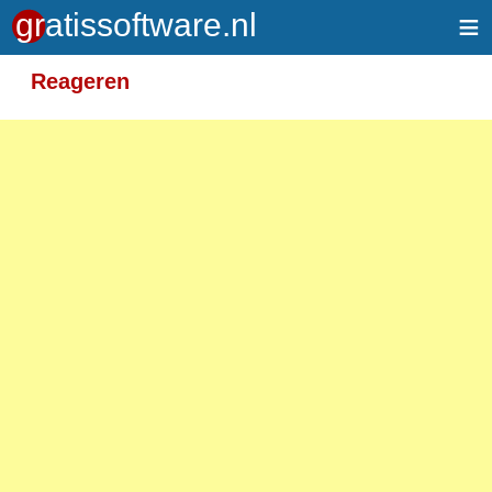
≡
Meer informatie over tekstopmaak
Reageren
Toegelaten HTML-tags: <em> <strong> <br>
<p>
Adressen van webpagina's en e-mailadressen
worden automatisch naar links omgezet.
Regels en paragrafen worden automatisch
gesplitst.