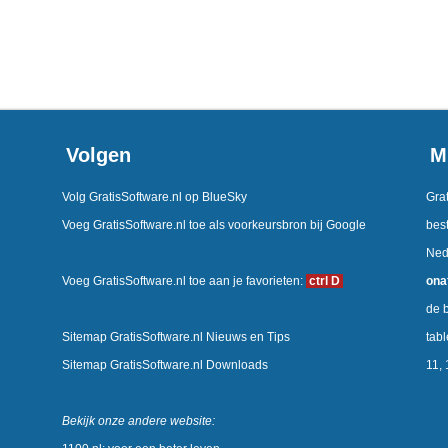
Volgen
M
Volg GratisSoftware.nl op BlueSky
Grat
Voeg GratisSoftware.nl toe als voorkeursbron bij Google
best
Ned
Voeg GratisSoftware.nl toe aan je favorieten:
ctrl D
ona
de b
Sitemap GratisSoftware.nl Nieuws en Tips
tab
Sitemap GratisSoftware.nl Downloads
11,
Bekijk onze andere website: