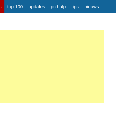
s
top 100
updates
pc hulp
tips
nieuws
rong>
Meer informatie over tekstopmaak
iladressen worden automatisch naar links omgezet.
atisch gesplitst.