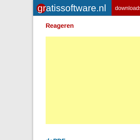
download
Toegelaten HTML-tags: <em> <st
Reageren
<br> <p>
Adressen van webpagina's en e-ma
Regels en paragrafen worden autom