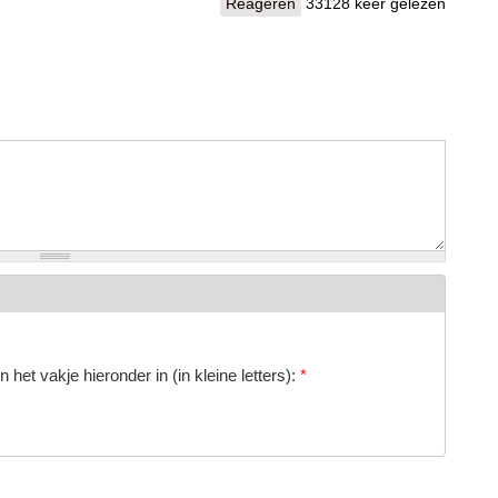
Reageren
33128 keer gelezen
 het vakje hieronder in (in kleine letters):
*