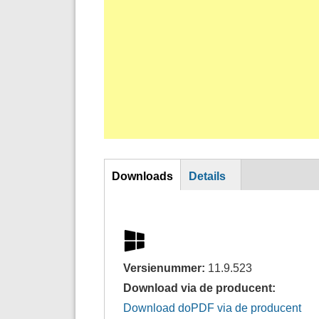
Horizontal Tabs
Downloads
Details
Versienummer:
11.9.523
Download via de producent:
Download doPDF via de producent