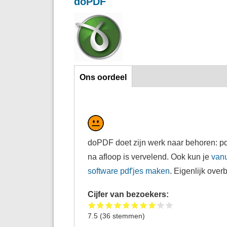
doPDF
Horizontal Tabs
Ons oordeel
doPDF doet zijn werk naar behoren: pd
na afloop is vervelend. Ook kun je
van
software pdf'jes maken
. Eigenlijk over
Cijfer van bezoekers:
7.5
(
36
stemmen)