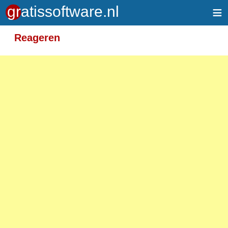
≡
Meer informatie over tekstopmaak
Reageren
Toegelaten HTML-tags: <em> <strong> <br>
<p>
Adressen van webpagina's en e-mailadressen
worden automatisch naar links omgezet.
Regels en paragrafen worden automatisch
gesplitst.