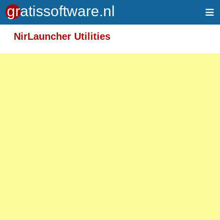
≡
Meer informatie over tekstopmaak
NirLauncher Utilities
Toegelaten HTML-tags: <em> <strong> <br>
<p>
Adressen van webpagina's en e-mailadressen
worden automatisch naar links omgezet.
Regels en paragrafen worden automatisch
gesplitst.