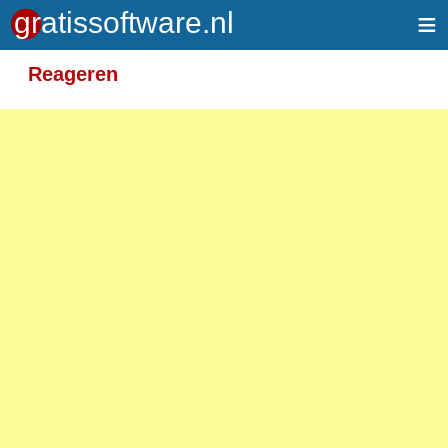
≡
Meer informatie over tekstopmaak
Reageren
Toegelaten HTML-tags: <em> <strong> <br>
<p>
Adressen van webpagina's en e-mailadressen
worden automatisch naar links omgezet.
Regels en paragrafen worden automatisch
gesplitst.