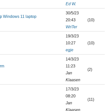
Ed W.
30/5/23
 op Windows 11 laptop
20:43
(10)
WriTer
19/3/23
10:27
(10)
egje
14/3/23
erm
11:23
(2)
Jan
Klaasen
17/3/23
08:20
(11)
Jan
Klaasen