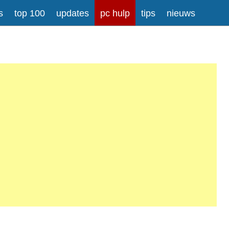
s
top 100
updates
pc hulp
tips
nieuws