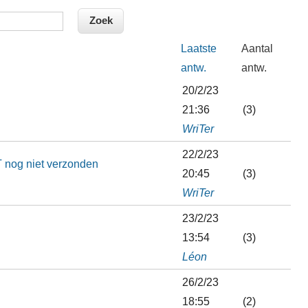
Laatste
Aantal
antw.
antw.
20/2/23
21:36
(3)
WriTer
22/2/23
T nog niet verzonden
20:45
(3)
WriTer
23/2/23
13:54
(3)
Léon
26/2/23
18:55
(2)