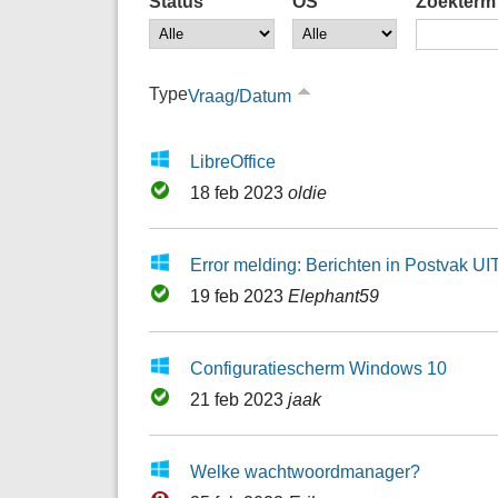
Status
OS
Zoekterm
Type
Vraag/Datum
LibreOffice
18 feb 2023
oldie
Error melding: Berichten in Postvak UI
19 feb 2023
Elephant59
Configuratiescherm Windows 10
21 feb 2023
jaak
Welke wachtwoordmanager?