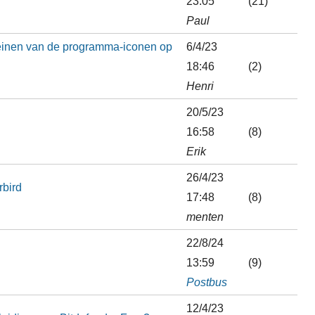
23:05
(21)
Paul
kleinen van de programma-iconen op
6/4/23
18:46
(2)
Henri
20/5/23
16:58
(8)
Erik
26/4/23
rbird
17:48
(8)
menten
22/8/24
13:59
(9)
Postbus
12/4/23