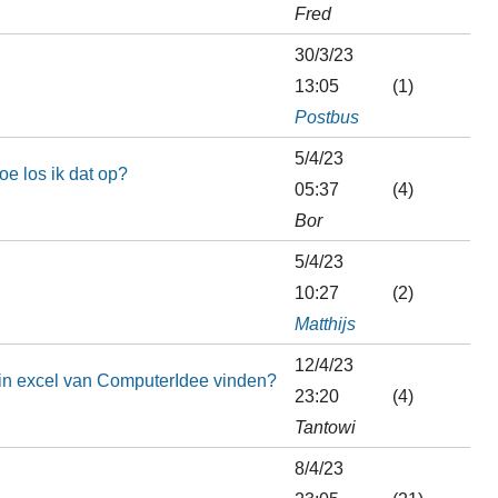
Fred
30/3/23
13:05
(1)
Postbus
5/4/23
hoe los ik dat op?
05:37
(4)
Bor
5/4/23
10:27
(2)
Matthijs
12/4/23
 in excel van ComputerIdee vinden?
23:20
(4)
Tantowi
8/4/23