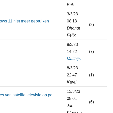
Erik
3/3/23
dows 11 niet meer gebruiken
08:13
(2)
Dhondt
Felix
8/3/23
14:22
(7)
Matthijs
8/3/23
22:47
(1)
Karel
13/3/23
s van satelliettelevisie op pc
08:01
(6)
Jan
Klaasen