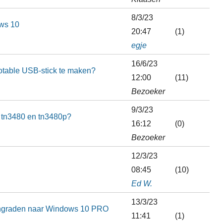
8/3/23
ows 10
20:47
(1)
egje
16/6/23
otable USB-stick te maken?
12:00
(11)
Bezoeker
9/3/23
er tn3480 en tn3480p?
16:12
(0)
Bezoeker
12/3/23
08:45
(10)
Ed W.
13/3/23
ngraden naar Windows 10 PRO
11:41
(1)