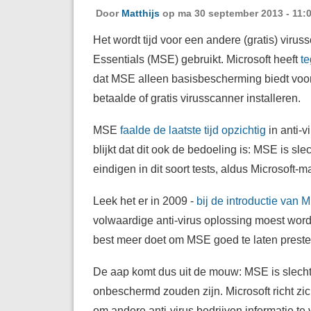
Door
Matthijs
op ma 30 september 2013 - 11:
Het wordt tijd voor een andere (gratis) virus
Essentials (MSE) gebruikt. Microsoft heeft
te
dat MSE alleen basisbescherming biedt voo
betaalde of gratis virusscanner installeren.
MSE
faalde
de laatste tijd
opzichtig
in anti-v
blijkt dat dit ook de bedoeling is: MSE is sl
eindigen in dit soort tests, aldus Microsoft-
Leek het er in 2009 -
bij de introductie van M
volwaardige anti-virus oplossing moest worde
best meer doet om MSE goed te laten preste
De aap komt dus uit de mouw: MSE is slecht
onbeschermd zouden zijn. Microsoft richt zi
om andere anti-virus bedrijven informatie te