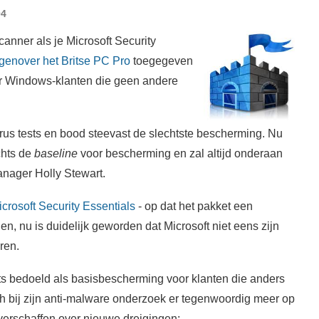
04
scanner als je Microsoft Security
genover het Britse PC Pro
toegegeven
r Windows-klanten die geen andere
irus tests en bood steevast de slechtste bescherming. Nu
echts de
baseline
voor bescherming en zal altijd onderaan
manager Holly Stewart.
icrosoft Security Essentials
- op dat het pakket een
n, nu is duidelijk geworden dat Microsoft niet eens zijn
ren.
s bedoeld als basisbescherming voor klanten die anders
ch bij zijn anti-malware onderzoek er tegenwoordig meer op
 verschaffen over nieuwe dreigingen: