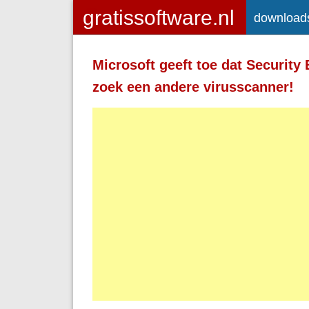
download
Toegelaten HTML-tags: <a> <em>
<strong> <br> <br /> <i> <b> <p>
Microsoft geeft toe dat Security
Regels en alinea's worden automatisch 
zoek een andere virusscanner!
Adressen van webpagina's en e-mailad