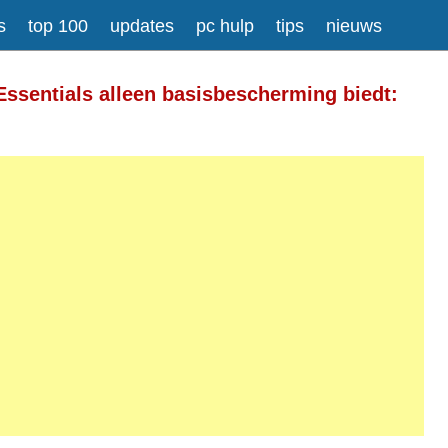
s
top 100
updates
pc hulp
tips
nieuws
Meer informatie over tekstopmaak
 Essentials alleen basisbescherming biedt:
gesplitst.
ressen worden automatisch naar links omgezet.