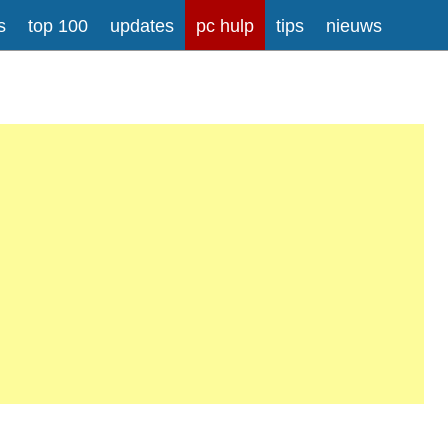
s
top 100
updates
pc hulp
tips
nieuws