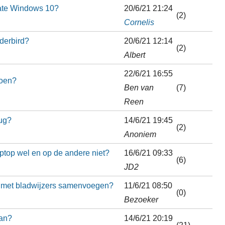
pdate Windows 10?
20/6/21 21:24
(2)
Cornelis
nderbird?
20/6/21 12:14
(2)
Albert
22/6/21 16:55
doen?
Ben van
(7)
Reen
rug?
14/6/21 19:45
(2)
Anoniem
ptop wel en op de andere niet?
16/6/21 09:33
(6)
JD2
 met bladwijzers samenvoegen?
11/6/21 08:50
(0)
Bezoeker
aan?
14/6/21 20:19
(21)