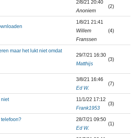
2/8/21 20:40
(2)
Anoniem
1/8/21 21:41
downloaden
Willem
(4)
Franssen
ren maar het lukt niet omdat
29/7/21 16:30
(3)
Matthijs
3/8/21 16:46
(7)
Ed W.
 niet
11/1/22 17:12
(3)
Frank1953
 telefoon?
28/7/21 09:50
(1)
Ed W.