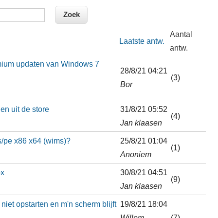
Aantal
Laatste antw.
antw.
mium updaten van Windows 7
28/8/21 04:21
(3)
Bor
n uit de store
31/8/21 05:52
(4)
Jan klaasen
/pe x86 x64 (wims)?
25/8/21 01:04
(1)
Anoniem
ox
30/8/21 04:51
(9)
Jan klaasen
niet opstarten en m'n scherm blijft
19/8/21 18:04
Willem
(7)