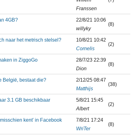
Franssen
van 4GB?
22/8/21 10:06
(8)
willyky
h naar het metrisch stelsel?
10/8/21 10:42
(2)
Cornelis
 maken in ZiggoGo
28/7/23 22:39
(8)
Dion
 België, bestaat die?
2/12/25 08:47
(38)
Matthijs
aar 3.1 GB beschikbaar
5/8/21 15:45
(2)
Albert
 misschien kent' in Facebook
7/8/21 17:24
(8)
WriTer