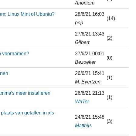
Anoniem
eem: Linux Mint of Ubuntu?
28/6/21 16:03
(14)
pop
27/6/21 13:43
(2)
Gilbert
en voornamen?
27/6/21 00:01
(0)
Bezoeker
enen
26/6/21 15:41
(1)
M. Evertzen
mma's meer installeren
26/6/21 21:13
(1)
WriTer
plaats van getallen in xls
24/6/21 15:48
(3)
Matthijs