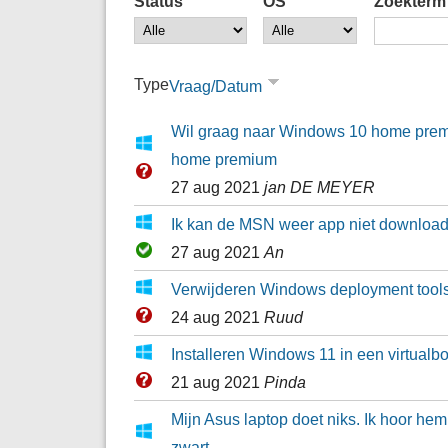
Status
OS
Zoekterm
Type
Vraag/Datum
Wil graag naar Windows 10 home pre
home premium
27 aug 2021
jan DE MEYER
Ik kan de MSN weer app niet downloade
27 aug 2021
An
Verwijderen Windows deployment tools
24 aug 2021
Ruud
Installeren Windows 11 in een virtualb
21 aug 2021
Pinda
Mijn Asus laptop doet niks. Ik hoor hem 
zwart