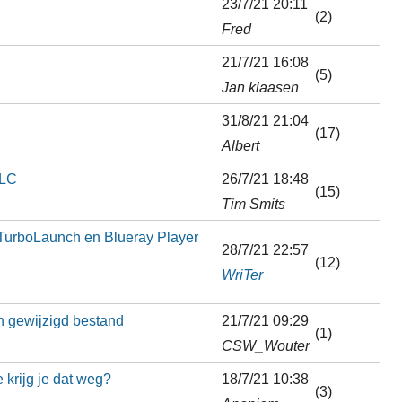
23/7/21 20:11
(2)
Fred
21/7/21 16:08
(5)
Jan klaasen
31/8/21 21:04
(17)
Albert
VLC
26/7/21 18:48
(15)
Tim Smits
 TurboLaunch en Blueray Player
28/7/21 22:57
(12)
WriTer
 gewijzigd bestand
21/7/21 09:29
(1)
CSW_Wouter
 krijg je dat weg?
18/7/21 10:38
(3)