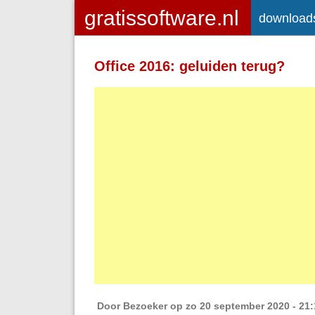
download
Toegelaten HTML-tags: <a> <em>
<strong> <br> <br /> <i> <b> <p>
Office 2016: geluiden terug?
Regels en alinea's worden automatisch 
Adressen van webpagina's en e-mailad
Door
Bezoeker
op zo 20 september 2020 - 21: