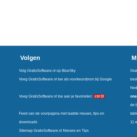
Volgen
M
Volg GratisSoftware.nl op BlueSky
Grat
Voeg GratisSoftware.nl toe als voorkeursbron bij Google
best
Ned
Voeg GratisSoftware.nl toe aan je favorieten:
ctrl D
ona
de b
Feed van de voorpagina met laatste nieuws, tips en
tab
downloads
11 
Sitemap GratisSoftware.nl Nieuws en Tips