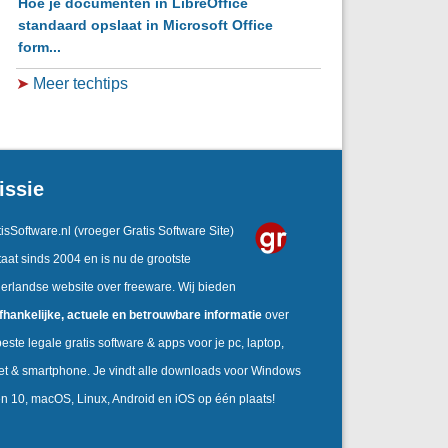
Hoe je documenten in LibreOffice
standaard opslaat in Microsoft Office
form...
➤
Meer techtips
issie
isSoftware.nl
(vroeger Gratis Software Site)
aat sinds 2004 en is nu de grootste
erlandse website over freeware. Wij bieden
fhankelijke,
actuele en betrouwbare informatie
over
este legale gratis software & apps voor je pc, laptop,
let & smartphone. Je vindt alle downloads voor Windows
en 10, macOS, Linux, Android en iOS op één plaats!