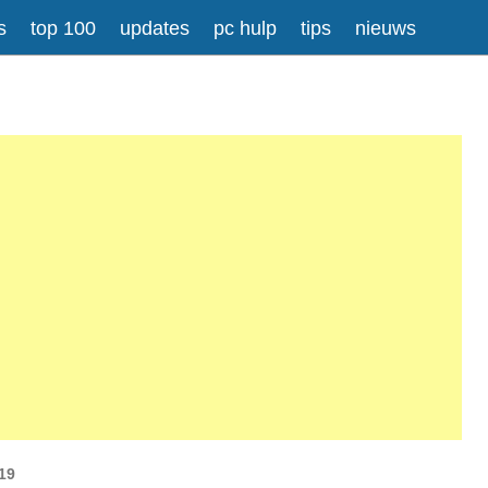
s
top 100
updates
pc hulp
tips
nieuws
Meer informatie over tekstopmaak
gesplitst.
ressen worden automatisch naar links omgezet.
19