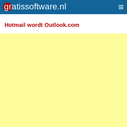
≡
Meer informatie over tekstopmaak
Hotmail wordt Outlook.com
Toegelaten HTML-tags: <a> <em> <strong> <br>
<br /> <i> <b> <p>
Regels en alinea's worden automatisch gesplitst.
Adressen van webpagina's en e-mailadressen
worden automatisch naar links omgezet.