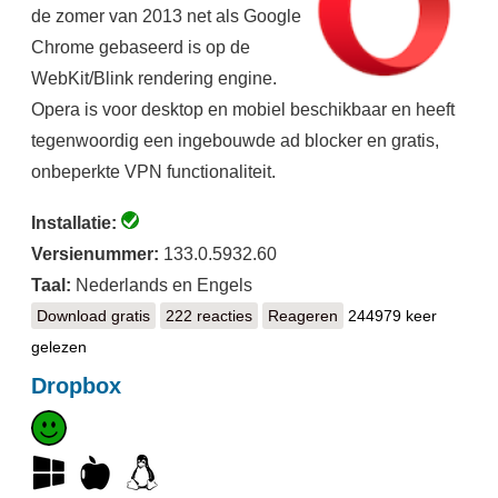
de zomer van 2013 net als Google
Chrome gebaseerd is op de
WebKit/Blink rendering engine.
Opera is voor desktop en mobiel beschikbaar en heeft
tegenwoordig een ingebouwde ad blocker en gratis,
onbeperkte VPN functionaliteit.
Installatie:
Versienummer:
133.0.5932.60
Taal:
Nederlands en Engels
Download gratis
Opera
222 reacties
Reageren
244979 keer
gelezen
Dropbox