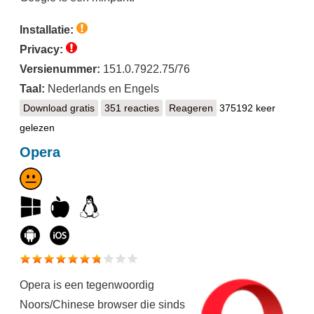
Installatie:
Privacy:
Versienummer:
151.0.7922.75/76
Taal:
Nederlands en Engels
Download gratis
Google Chrome
351 reacties
Reageren
375192 keer
gelezen
Opera
Opera is een tegenwoordig
Noors/Chinese browser die sinds