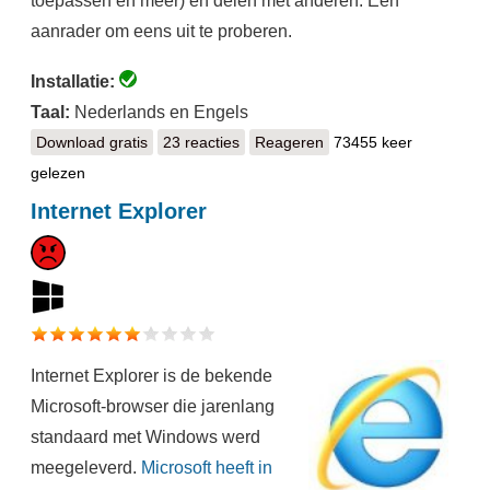
toepassen en meer) en delen met anderen. Een
aanrader om eens uit te proberen.
Installatie:
Taal:
Nederlands en Engels
Download gratis
Google Foto's
23 reacties
Reageren
73455 keer
gelezen
Internet Explorer
Internet Explorer is de bekende
Microsoft-browser die jarenlang
standaard met Windows werd
meegeleverd.
Microsoft heeft in