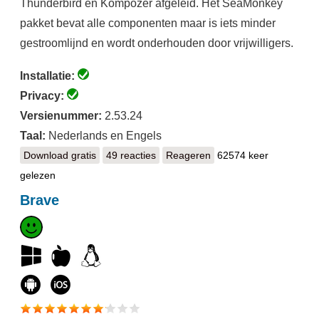
Thunderbird en Kompozer afgeleid. Het SeaMonkey
pakket bevat alle componenten maar is iets minder
gestroomlijnd en wordt onderhouden door vrijwilligers.
Installatie:
Privacy:
Versienummer:
2.53.24
Taal:
Nederlands en Engels
Download gratis
SeaMonkey
49 reacties
Reageren
62574 keer
gelezen
Brave