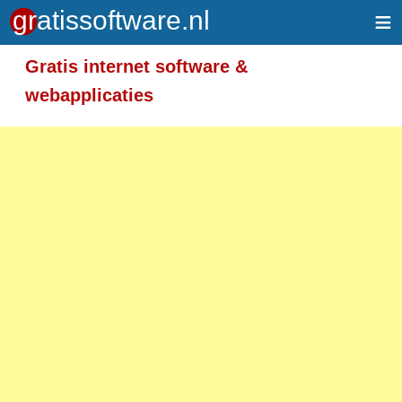
≡
Gratis internet software &
webapplicaties