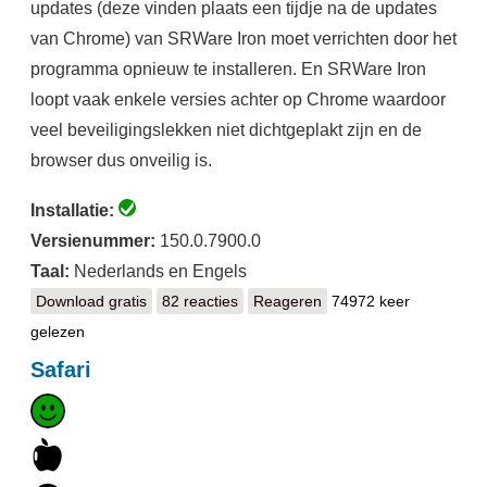
updates (deze vinden plaats een tijdje na de updates
van Chrome) van SRWare Iron moet verrichten door het
programma opnieuw te installeren. En SRWare Iron
loopt vaak enkele versies achter op Chrome waardoor
veel beveiligingslekken niet dichtgeplakt zijn en de
browser dus onveilig is.
Installatie:
Versienummer:
150.0.7900.0
Taal:
Nederlands en Engels
Download gratis
SRWare Iron
82 reacties
Reageren
74972 keer
gelezen
Safari