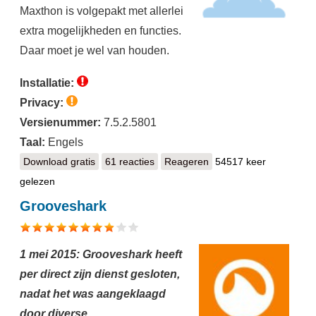
Maxthon is volgepakt met allerlei
extra mogelijkheden en functies.
Daar moet je wel van houden.
Installatie:
Privacy:
Versienummer:
7.5.2.5801
Taal:
Engels
Download gratis
Maxthon Cloud Browser
61 reacties
Reageren
54517 keer
gelezen
Grooveshark
1 mei 2015: Grooveshark heeft
per direct zijn dienst gesloten,
nadat het was aangeklaagd
door diverse