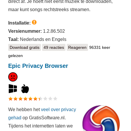
direct af. Je hoeft niet eerst muziek te downloaden,
maar kunt songs rechtstreeks streamen.
Installatie:
Versienummer:
1.2.86.502
Taal:
Nederlands en Engels
Download gratis
Spotify
49 reacties
Reageren
96331 keer
gelezen
Epic Privacy Browser
We hebben het
veel over privacy
gehad
op GratisSoftware.nl.
Tijdens het internetten laten we