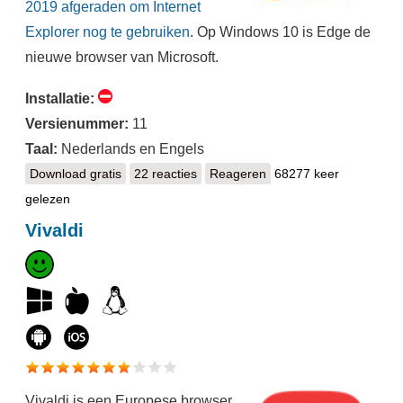
2019 afgeraden om Internet
Explorer nog te gebruiken
. Op Windows 10 is Edge de
nieuwe browser van Microsoft.
Installatie:
Versienummer:
11
Taal:
Nederlands en Engels
Download gratis
Internet Explorer
22 reacties
Reageren
68277 keer
gelezen
Vivaldi
​Vivaldi is een Europese browser