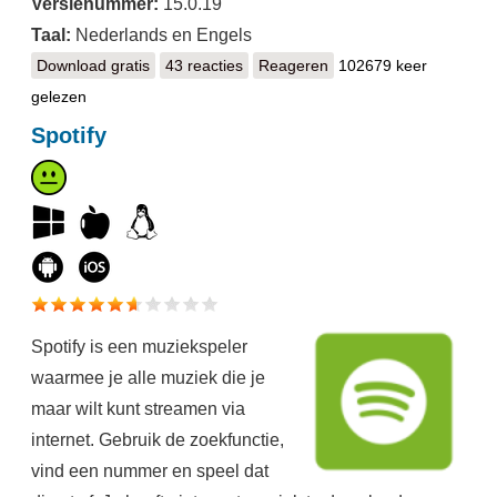
Versienummer:
15.0.19
Taal:
Nederlands en Engels
Download gratis
Tor Browser
43 reacties
Reageren
102679 keer
gelezen
Spotify
Spotify is een muziekspeler
waarmee je alle muziek die je
maar wilt kunt streamen via
internet. Gebruik de zoekfunctie,
vind een nummer en speel dat