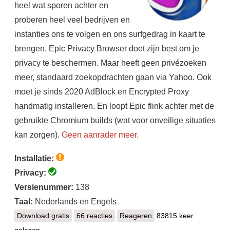
heel wat sporen achter en
proberen heel veel bedrijven en
instanties ons te volgen en ons surfgedrag in kaart te
brengen. Epic Privacy Browser doet zijn best om je
privacy te beschermen. Maar heeft geen privézoeken
meer, standaard zoekopdrachten gaan via Yahoo. Ook
moet je sinds 2020 AdBlock en Encrypted Proxy
handmatig installeren. En loopt Epic flink achter met de
gebruikte Chromium builds (wat voor onveilige situaties
kan zorgen).
Geen aanrader meer.
Installatie:
Privacy:
Versienummer:
138
Taal:
Nederlands en Engels
Download gratis
Epic Privacy Browser
66 reacties
Reageren
83815 keer