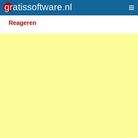
≡
Meer informatie over tekstopmaak
Reageren
Toegelaten HTML-tags: <em> <strong> <br>
<p>
Adressen van webpagina's en e-mailadressen
worden automatisch naar links omgezet.
Regels en paragrafen worden automatisch
gesplitst.