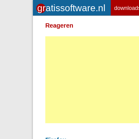
download
Toegelaten HTML-tags: <em> <st
Reageren
<br> <p>
Adressen van webpagina's en e-ma
Regels en paragrafen worden autom