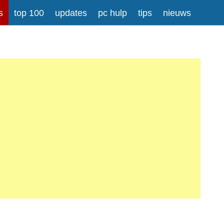
s
top 100
updates
pc hulp
tips
nieuws
rong>
Meer informatie over tekstopmaak
iladressen worden automatisch naar links omgezet.
atisch gesplitst.