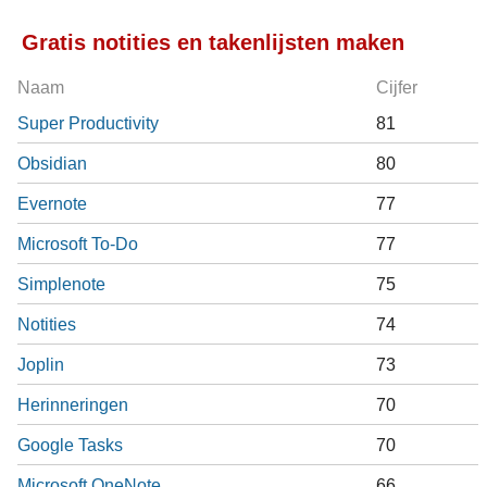
Gratis notities en takenlijsten maken
Naam
Cijfer
Super Productivity
81
Obsidian
80
Evernote
77
Microsoft To-Do
77
Simplenote
75
Notities
74
Joplin
73
Herinneringen
70
Google Tasks
70
Microsoft OneNote
66