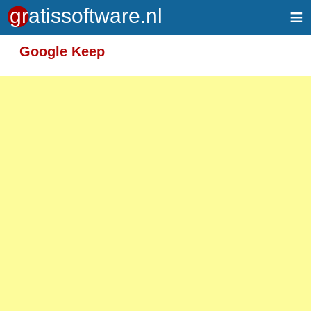
≡
Meer informatie over tekstopmaak
Google Keep
Toegelaten HTML-tags: <em> <strong> <br>
<p>
Adressen van webpagina's en e-mailadressen
worden automatisch naar links omgezet.
Regels en paragrafen worden automatisch
gesplitst.