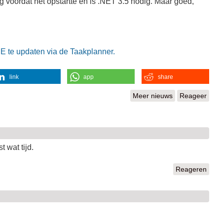
g voordat het opstartte en is .NET 3.5 nodig. Maar goed,
E te updaten via de Taakplanner.
link
app
share
Meer nieuws
Reageer
 wat tijd.
Reageren