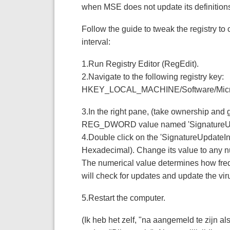
when MSE does not update its definition
Follow the guide to tweak the registry to
interval:
1.Run Registry Editor (RegEdit).
2.Navigate to the following registry key:
HKEY_LOCAL_MACHINE/Software/Microso
3.In the right pane, (take ownership and g
REG_DWORD value named 'SignatureUpd
4.Double click on the 'SignatureUpdateInte
Hexadecimal). Change its value to any n
The numerical value determines how frequ
will check for updates and update the vir
5.Restart the computer.
(Ik heb het zelf, "na aangemeld te zijn al