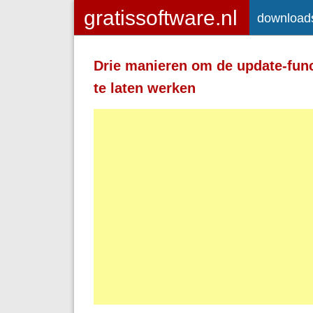
download
Toegelaten HTML-tags: <a> <em>
<strong> <br> <br /> <i> <b> <p>
Drie manieren om de update-func
Regels en alinea's worden automatisch 
te laten werken
Adressen van webpagina's en e-mailad