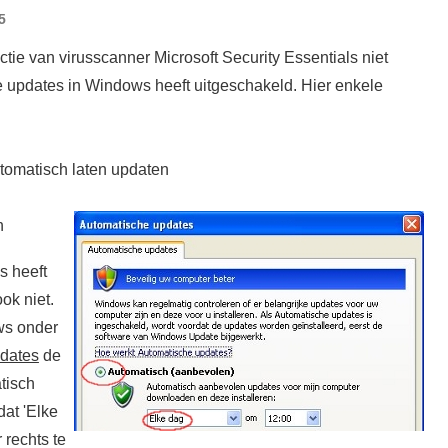
5
e van virusscanner Microsoft Security Essentials niet
e updates in Windows heeft uitgeschakeld. Hier enkele
utomatisch laten updaten
n
s heeft
ok niet.
ws onder
pdates
de
tisch
dat 'Elke
 rechts te