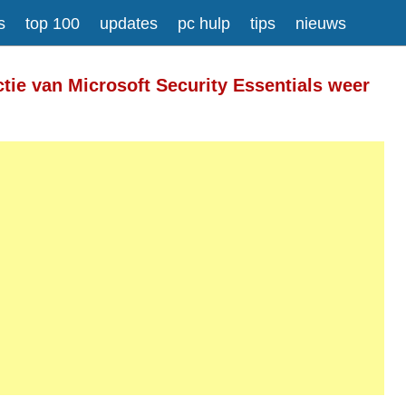
s
top 100
updates
pc hulp
tips
nieuws
Meer informatie over tekstopmaak
tie van Microsoft Security Essentials weer
gesplitst.
ressen worden automatisch naar links omgezet.