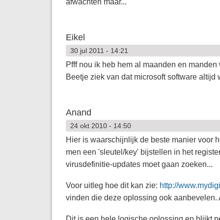
afwachten maar...
Eikel
30 jul 2011 - 14:21
Pfff nou ik heb hem al maanden en manden w
Beetje ziek van dat microsoft software altijd
Anand
24 okt 2010 - 14:50
Hier is waarschijnlijk de beste manier voo
men een 'sleutel/key' bijstellen in het regis
virusdefinitie-updates moet gaan zoeken...
Voor uitleg hoe dit kan zie:
http://www.mydigita
vinden die deze oplossing ook aanbevelen. 
Dit is een hele logische oplossing en blijkt p