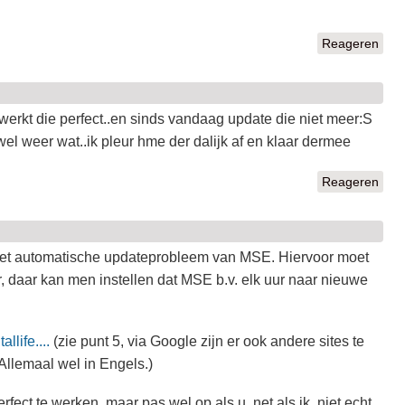
Reageren
erkt die perfect..en sinds vandaag update die niet meer:S
 wel weer wat..ik pleur hme der dalijk af en klaar dermee
Reageren
r het automatische updateprobleem van MSE. Hiervoor moet
ter, daar kan men instellen dat MSE b.v. elk uur naar nieuwe
llife....
(zie punt 5, via Google zijn er ook andere sites te
Allemaal wel in Engels.)
erfect te werken, maar pas wel op als u, net als ik, niet echt