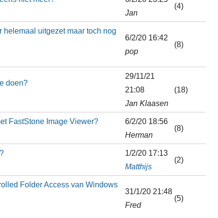
(4)
Jan
r helemaal uitgezet maar toch nog
6/2/20 16:42
(8)
pop
29/11/21
 te doen?
21:08
(18)
Jan Klaasen
et FastStone Image Viewer?
6/2/20 18:56
(8)
Herman
e?
1/2/20 17:13
(2)
Matthijs
ntrolled Folder Access van Windows
31/1/20 21:48
(5)
Fred