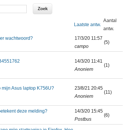
Aantal
Laatste antw.
antw.
der wachtwoord?
17/3/20 11:57
(5)
campo
KB4551762
14/3/20 11:41
(1)
Anoniem
p mijn Asus laptop K756U?
23/8/21 20:45
(11)
Anoniem
betekent deze melding?
14/3/20 15:45
(6)
Postbus
ane mijn startpagina in Firefox. Hoe