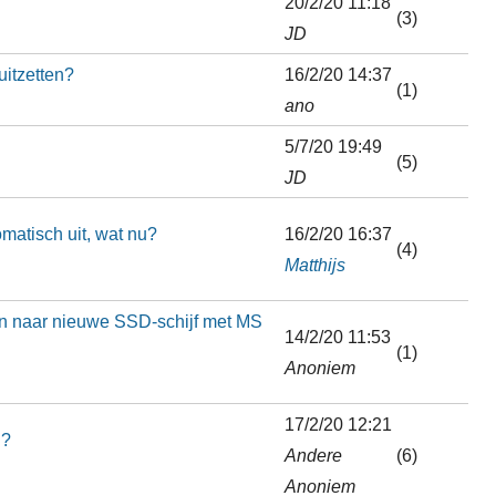
20/2/20 11:18
(3)
JD
uitzetten?
16/2/20 14:37
(1)
ano
5/7/20 19:49
(5)
JD
matisch uit, wat nu?
16/2/20 16:37
(4)
Matthijs
en naar nieuwe SSD-schijf met MS
14/2/20 11:53
(1)
Anoniem
17/2/20 12:21
n?
Andere
(6)
Anoniem