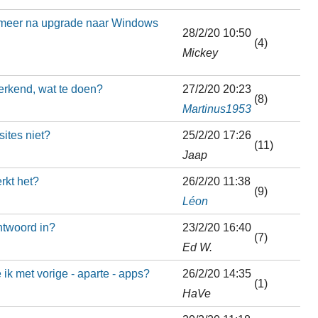
 meer na upgrade naar Windows
28/2/20 10:50
(4)
Mickey
erkend, wat te doen?
27/2/20 20:23
(8)
Martinus1953
ites niet?
25/2/20 17:26
(11)
Jaap
rkt het?
26/2/20 11:38
(9)
Léon
htwoord in?
23/2/20 16:40
(7)
Ed W.
ik met vorige - aparte - apps?
26/2/20 14:35
(1)
HaVe