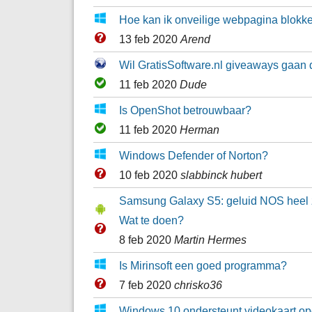
Hoe kan ik onveilige webpagina blokk
13 feb 2020
Arend
Wil GratisSoftware.nl giveaways gaan
11 feb 2020
Dude
Is OpenShot betrouwbaar?
11 feb 2020
Herman
Windows Defender of Norton?
10 feb 2020
slabbinck hubert
Samsung Galaxy S5: geluid NOS heel 
Wat te doen?
8 feb 2020
Martin Hermes
Is Mirinsoft een goed programma?
7 feb 2020
chrisko36
Windows 10 ondersteunt videokaart op