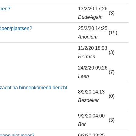
eren?
13/2/20 17:26
(3)
DudeAgain
 doen/plaatsen?
25/2/20 14:25
(15)
Anoniem
11/2/20 18:08
(3)
Herman
24/2/20 09:26
(7)
Leen
zacht na binnenkomend bericht.
8/2/20 14:13
(0)
Bezoeker
9/2/20 04:00
(3)
Bor
eens niet meer?
6/2/20 23:25