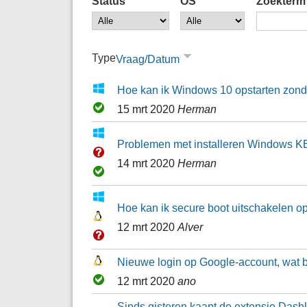
Status
OS
Zoekterm
Type
Vraag/Datum
Hoe kan ik Windows 10 opstarten zon
15 mrt 2020
Herman
Problemen met installeren Windows 
14 mrt 2020
Herman
Hoe kan ik secure boot uitschakelen o
12 mrt 2020
Alver
Nieuwe login op Google-account, wat 
12 mrt 2020
ano
Sinds gisteren kaapt de extensie Dashl