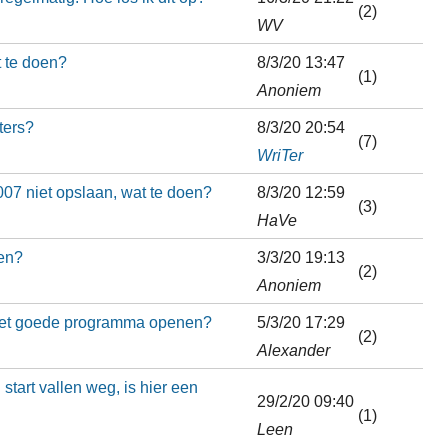
(2)
WV
t te doen?
8/3/20 13:47
(1)
Anoniem
ters?
8/3/20 20:54
(7)
WriTer
07 niet opslaan, wat te doen?
8/3/20 12:59
(3)
HaVe
ren?
3/3/20 19:13
(2)
Anoniem
t het goede programma openen?
5/3/20 17:29
(2)
Alexander
start vallen weg, is hier een
29/2/20 09:40
(1)
Leen