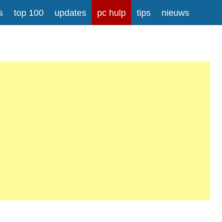
s
top 100
updates
pc hulp
tips
nieuws