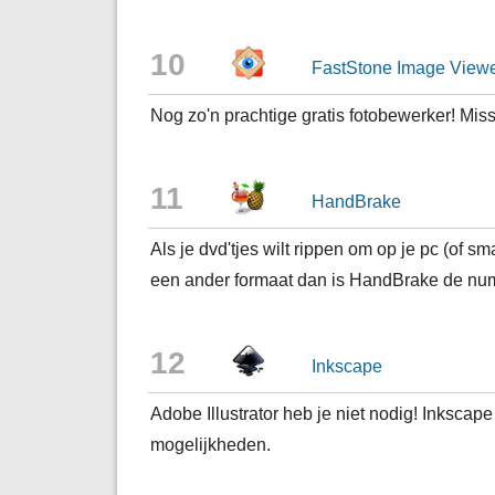
10
FastStone Image View
Nog zo'n prachtige gratis fotobewerker! Mis
1
1
HandBrake
Als je dvd'tjes wilt rippen om op je pc (of sm
een ander formaat dan is HandBrake de nu
12
Inkscape
Adobe Illustrator heb je niet nodig! Inkscap
mogelijkheden.