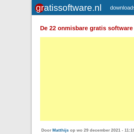
download
Toegelaten HTML-tags: <a> <em>
<strong> <br> <br /> <i> <b> <p>
De 22 onmisbare gratis software
Regels en alinea's worden automatisch 
Adressen van webpagina's en e-mailad
Door
Matthijs
op wo 29 december 2021 - 11:1