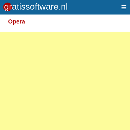
≡
Meer informatie over tekstopmaak
Opera
Toegelaten HTML-tags: <em> <strong> <br>
<p>
Adressen van webpagina's en e-mailadressen
worden automatisch naar links omgezet.
Regels en paragrafen worden automatisch
gesplitst.