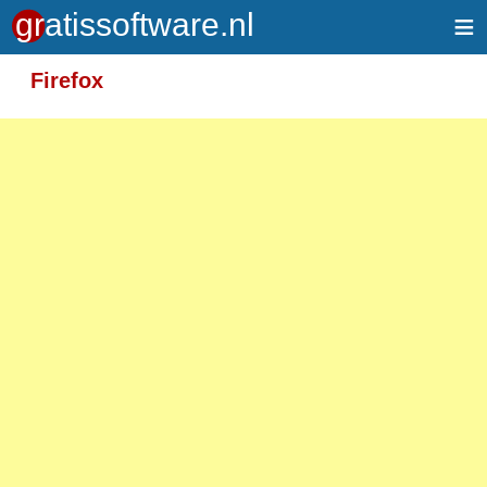
≡
Meer informatie over tekstopmaak
Firefox
Toegelaten HTML-tags: <em> <strong> <br>
<p>
Adressen van webpagina's en e-mailadressen
worden automatisch naar links omgezet.
Regels en paragrafen worden automatisch
gesplitst.