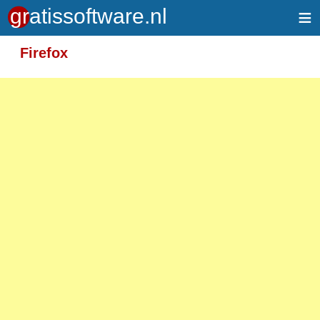
≡
Meer informatie over tekstopmaak
Firefox
Toegelaten HTML-tags: <em> <strong> <br>
<p>
Adressen van webpagina's en e-mailadressen
worden automatisch naar links omgezet.
Regels en paragrafen worden automatisch
gesplitst.