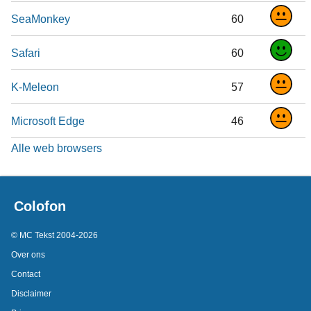
SeaMonkey
60
Safari
60
K-Meleon
57
Microsoft Edge
46
Alle web browsers
Colofon
© MC Tekst 2004-2026
Over ons
Contact
Disclaimer