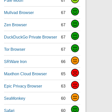
Pale Moon
67
Mullvad Browser
67
Zen Browser
67
DuckDuckGo Private Browser
67
Tor Browser
67
SRWare Iron
66
Maxthon Cloud Browser
65
Epic Privacy Browser
63
SeaMonkey
60
Safari
60