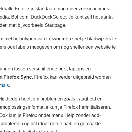
oekbalk. En er zijn standaard nog meer zoekmachines
edia, Bol.com, DuckDuckGo etc. Je kunt zelf het aantal
iden met bijvoorbeeld Startpage.
 met het intypen van trefwoorden snel je bladwijzers te
ers ook labels meegeven om nog sneller een website te
nnen tussen verschillende pc's, laptops en
et
Firefox Sync
. Firefox kan verder uitgebreid worden
ma's
.
elijkheden heeft om problemen zoals traagheid en
moplossingsinformatie kun je Firefox herinitialiseren,
. Ook kun je Firefox onder menu Help zonder add-
it problemen oplost (door derde partijen gemaakte
 en instabiliteit in Firefox).