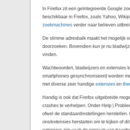
In Firefox zit een geïntegreerde Google z
beschikbaar in Firefox, zoals Yahoo, Wikip
zoekmachines
verder naar believen uitbre
De slimme adresbalk maakt het mogelijk om
doorzoeken. Bovendien kun je nu bladwijz
vinden.
Wachtwoorden, bladwijzers en extensies ku
smartphones gesynchroniseerd worden m
met diverse zeer handige
extensies
en
the
Handig is ook dat Firefox uitgebreide mog
crashes te verhelpen. Onder Help | Problee
ofwel de standaardinstellingen herstellen
ons/extensies herstarten om te kijken of d
extensies zijn vaak de oorzaak van traagheid