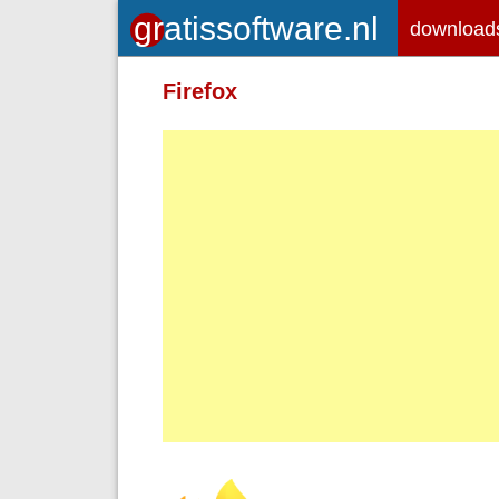
download
Toegelaten HTML-tags: <em> <st
Firefox
<br> <p>
Adressen van webpagina's en e-ma
Regels en paragrafen worden autom