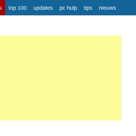
s
top 100
updates
pc hulp
tips
nieuws
rong>
Meer informatie over tekstopmaak
iladressen worden automatisch naar links omgezet.
atisch gesplitst.