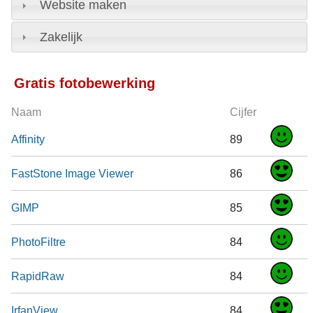
Website maken
Zakelijk
Gratis fotobewerking
Naam
Cijfer
Affinity
89
FastStone Image Viewer
86
GIMP
85
PhotoFiltre
84
RapidRaw
84
IrfanView
84