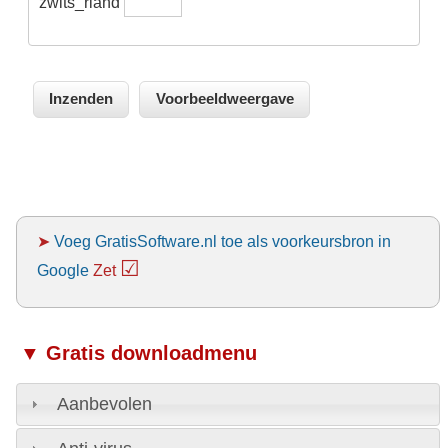
zwits_rland
➤
Voeg GratisSoftware.nl toe als voorkeursbron in
☑
Google
Zet
▼ Gratis downloadmenu
Aanbevolen