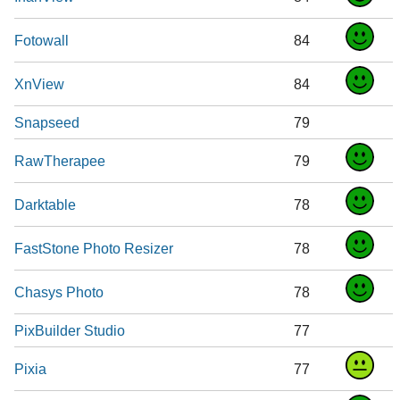
Fotowall
84
XnView
84
Snapseed
79
RawTherapee
79
Darktable
78
FastStone Photo Resizer
78
Chasys Photo
78
PixBuilder Studio
77
Pixia
77