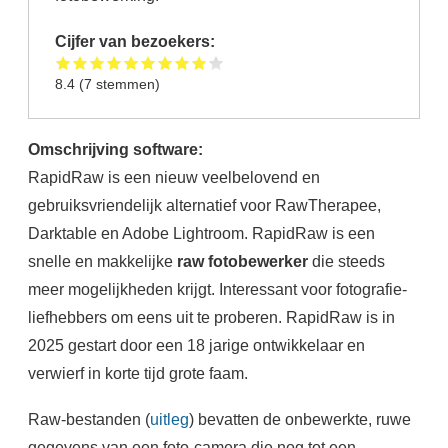
Cijfer van bezoekers:
8.4
(
7
stemmen)
Omschrijving software:
RapidRaw is een nieuw veelbelovend en
gebruiksvriendelijk alternatief voor RawTherapee,
Darktable en Adobe Lightroom. RapidRaw is een
snelle en makkelijke
raw fotobewerker
die steeds
meer mogelijkheden krijgt. Interessant voor fotografie-
liefhebbers om eens uit te proberen. RapidRaw is in
2025 gestart door een 18 jarige ontwikkelaar en
verwierf in korte tijd grote faam.
Raw-bestanden (
uitleg
) bevatten de onbewerkte, ruwe
gegevens van een foto-camera die nog tot een