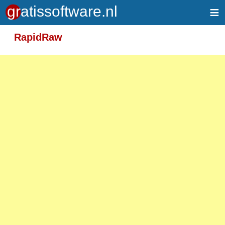
≡
Meer informatie over tekstopmaak
RapidRaw
Toegelaten HTML-tags: <em> <strong> <br>
<p>
Adressen van webpagina's en e-mailadressen
worden automatisch naar links omgezet.
Regels en paragrafen worden automatisch
gesplitst.