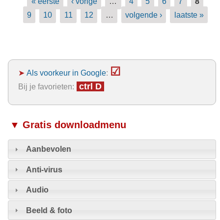
« eerste
‹ vorige
…
4
5
6
7
8
9
10
11
12
…
volgende ›
laatste »
☑
➤
Als voorkeur in Google
:
ctrl D
Bij je favorieten:
▼ Gratis downloadmenu
Aanbevolen
Anti-virus
Audio
Beeld & foto