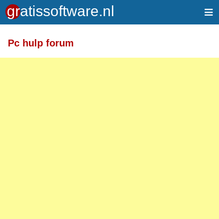
≡
Pc hulp forum