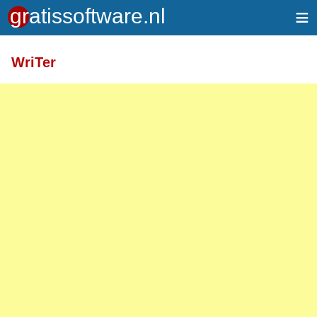
≡
WriTer