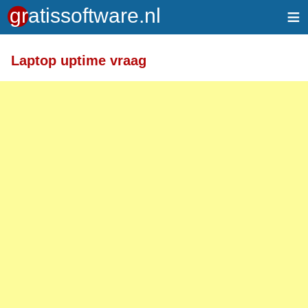
≡
Meer informatie over tekstopmaak
Laptop uptime vraag
Toegelaten HTML-tags: <a> <em> <strong> <br>
<br /> <i> <b> <p>
Regels en alinea's worden automatisch gesplitst.
Adressen van webpagina's en e-mailadressen
worden automatisch naar links omgezet.