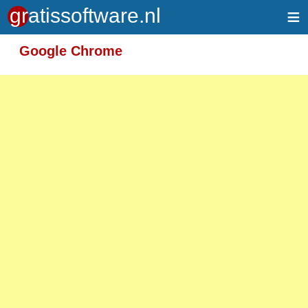
≡
Meer informatie over tekstopmaak
Google Chrome
Toegelaten HTML-tags: <em> <strong> <br>
<p>
Adressen van webpagina's en e-mailadressen
worden automatisch naar links omgezet.
Regels en paragrafen worden automatisch
gesplitst.